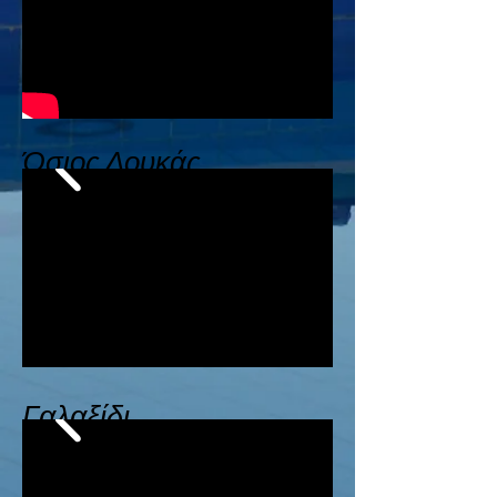
Όσιος Λουκάς
Γαλαξίδι