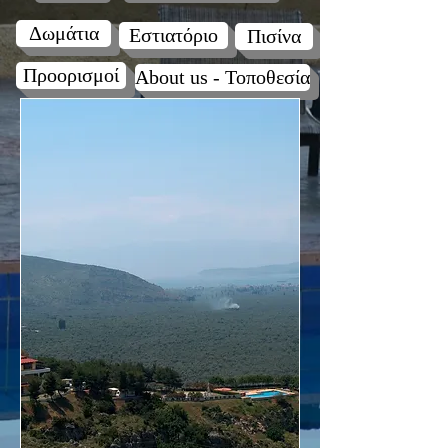
Δωμάτια
Εστιατόριο
Πισίνα
Προορισμοί
About us - Τοποθεσία